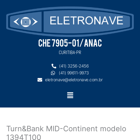
Ir
para
o
conteúdo
CURITIBA-PR
(41) 3256-2456
(41) 99611-9973
eletronave@eletronave.com.br
Menu
Turn&Bank MID-Continent modelo
1394T100