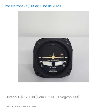
Por
eletronave
/
13 de julho de 2020
Preço: U$ 570,00
(Com F-100-01 Segvôo003)