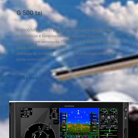
G 500 txi
O G500 foi projetado para fazer interface com os pilotos
automáticos e controladores de vôo mais populares
instalados em aeronaves Classe 1 e 2. O G500 Txi pode ser
usado para controle/exibição, na cabine do piloto, das
entradas de fontes de direção, curso e navegação para o
piloto automático.
SAIBA MAIS