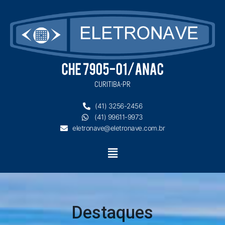
Ir
para
o
conteúdo
CURITIBA-PR
(41) 3256-2456
(41) 99611-9973
eletronave@eletronave.com.br
Menu
Destaques