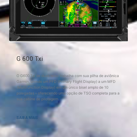
G 600 Txi
O G600 Txi de duas telas trabalha com sua pilha de aviônica
Garmin, unindo um PFD (Primary Flight Display) a um MFD
(Multifunction Display) em um único bisel amplo de 10
polegadas – oferecendo uma opção de TSO completa para a
sua cabine de pilotagem.
SAIBA MAIS