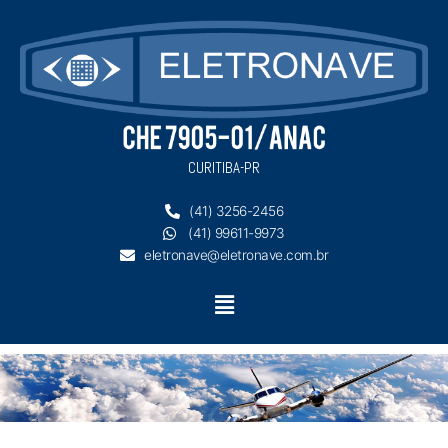
Ir
para
o
conteúdo
CURITIBA-PR
(41) 3256-2456
(41) 99611-9973
eletronave@eletronave.com.br
Menu