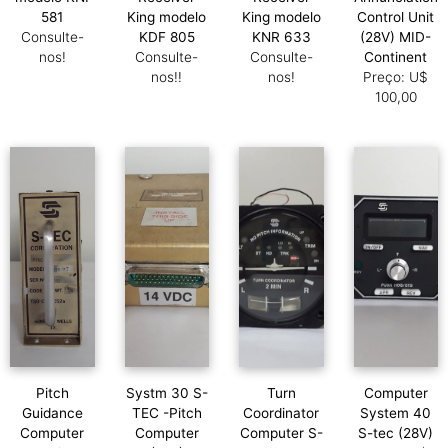
581
King modelo
King modelo
Control Unit
Consulte-
KDF 805
KNR 633
(28V) MID-
nos!
Consulte-
Consulte-
Continent
nos!!
nos!
Preço: U$
100,00
Pitch
Systm 30 S-
Turn
Computer
Guidance
TEC -Pitch
Coordinator
System 40
Computer
Computer
Computer S-
S-tec (28V)