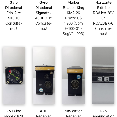
Gyro
Gyro
Marker
Horizonte
Direcional
Direcional
Beacon King
Elétrico
Edo-Aire
Sigmatek
KMA 26
RCAllen 28V
4000C
4000C-15
Preço: U$
0°
Consulte-
Consulte-
1.200 (Com
RCA26BK-6
nos!
nos!
F-100-01 -
Consulte-
SegVôo 003)
nos!
RMI King
ADF
Navigation
GPS
modelo KNI
Receiver
Receiver
Annunciation